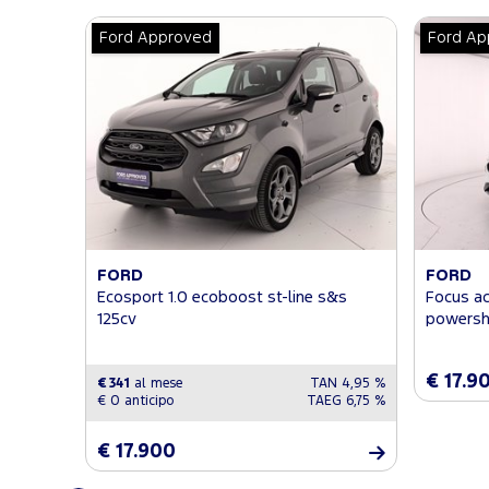
Ford Approved
Ford Ap
FORD
FORD
Ecosport 1.0 ecoboost st-line s&s
Focus ac
125cv
powersh
€ 17.9
€ 341
al mese
TAN 4,95 %
€ 0 anticipo
TAEG 6,75 %
€ 17.900