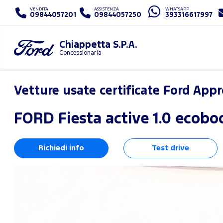
VENDITA
ASSISTENZA
WHATSAPP
09844057201
09844057250
393316617997
Chiappetta S.P.A.
Concessionaria
Vetture usate certificate Ford App
FORD
Fiesta active 1.0 ecobo
Richiedi info
Test drive