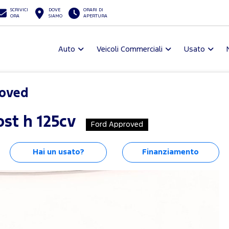
SCRIVICI
DOVE
ORARI DI
ORA
SIAMO
APERTURA
Auto
Veicoli Commerciali
Usato
roved
ost h 125cv
Ford Approved
Hai un usato?
Finanziamento