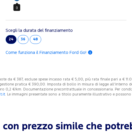
0
Scegli la durata del finanziamento
24
36
48
Come funziona il Finanziamento Ford Go!
e da € 387, escluse spese incasso rata € 5,00, più rata finale pari a € 11.
 gestione pratica € 390,00. Imposta di bollo in misura di legge all'interno 
o 0,2 €/km. Documentazione precontrattuale in concessionaria. Per condizion
.it
. Le immagini presentate sono a titolo puramente illustrativo e posson
con prezzo simile che potreb