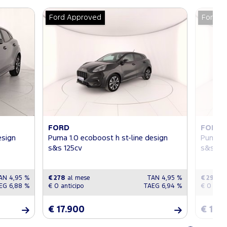
Ford Approved
Ford A
FORD
FORD
esign
Puma 1.0 ecoboost h st-line design
Puma 1.
s&s 125cv
s&s 12
AN 4,95 %
€ 278
al mese
TAN 4,95 %
€ 293
al
EG 6,88 %
€ 0 anticipo
TAEG 6,94 %
€ 0 anti
€ 17.900
€ 18.