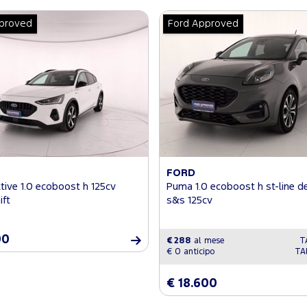
proved
Ford Approved
FORD
tive 1.0 ecoboost h 125cv
Puma 1.0 ecoboost h st-line d
ift
s&s 125cv
00
€ 288
al mese
T
€ 0 anticipo
TA
€ 18.600