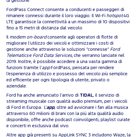
di gestione.
FordPass Connect consente a conducenti e passeggeri di
rimanere connessi durante il loro viaggio. Il Wi-Fi
hotspot
4G
LTE garantisce la connettività a un massimo di 10 dispositivi
fino a 15 metri di distanza dal veicolo.
Il
modem on-board
consente agli operatori di flotte di
migliorare l’utilizzo dei veicoli e ottimizzare i costi di
gestione anche attraverso le soluzioni “connesse”
Ford
Telematics
e
Ford Data Services,
che verranno lanciate nel
2019. Inoltre, è possibile accedere a una vasta gamma di
funzioni tramite l’
app
FordPass, pensata per rendere
l’esperienza di utilizzo e possesso del veicolo più semplice
ed efficiente per ogni tipologia di utente, privato o
aziendale.
Ford ha anche annunciato l’arrivo di
TIDAL
, il servizio di
streaming musicale con qualità audio premium, per i veicoli
di Ford in Europa. L’
app
, oltre ad avvicinare i fan alla musica
attraverso 60 milioni di brani con la più alta qualità audio
disponibile, offre anche podcast coinvolgenti, playlist curate
e concerti in esclusiva dal vivo.
Altre app già presenti su AppLink SYNC 3 includono Waze, la