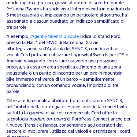
modo rapido e preciso, grazie al potere di sole tre parole
(**). what3words ha suddiviso l’intero pianeta in quadrati da
3 metri quadrati e, impiegando un particolare algoritmo, ha
assegnato a ciascun quadrato un indirizzo semplificato di
tre parole.
A esempio,
///gently.talents.quibble
indica lo stand Ford,
presso la Hall 1 del MWC di Barcelona. Grazie
all’integrazione sull’AppLink del SYNC 3, i conducenti di
veicoli Ford potranno utilizzare l’
app
what3words per iOS o
Android navigando con sicurezza verso una posizione
precisa, sia essa un’area specifica all’interno di una zona
industriale o un punto di incontro per un giro in mountain
bike immerso nel verde di un parco – semplicemente
pronunciando, con un comando vocale, l’indirizzo di tre
parole.
Oltre alle funzionalità abilitate tramite il sistema SYNC 3,
nell’ambito della strategia di espansione della connettività
su tutta la gamma di veicoli commerciali, Ford offre la
tecnologia
modem on-board
di FordPass Connect anche per
il nuovo Transit e Ranger, consentendo agli operatori del
settore di migliorare l’utilizzo dei veicoli e ottimizzare i costi