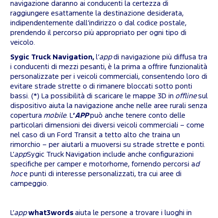
navigazione daranno ai conducenti la certezza di
raggiungere esattamente la destinazione desiderata,
indipendentemente dall’indirizzo o dal codice postale,
prendendo il percorso più appropriato per ogni tipo di
veicolo.
Sygic Truck Navigation,
l’
app
di navigazione più diffusa tra
i conducenti di mezzi pesanti, è la prima a offrire funzionalità
personalizzate per i veicoli commerciali, consentendo loro di
evitare strade strette o di rimanere bloccati sotto ponti
bassi. (*) La possibilità di scaricare le mappe 3D in
offline
sul
dispositivo aiuta la navigazione anche nelle aree rurali senza
copertura
mobile
. L
’
APP
può anche tenere conto delle
particolari dimensioni dei diversi veicoli commerciali – come
nel caso di un Ford Transit a tetto alto che traina un
rimorchio – per aiutarli a muoversi su strade strette e ponti.
L’
app
Sygic Truck Navigation include anche configurazioni
specifiche per camper e motorhome, fornendo percorsi a
d
hoc
e punti di interesse personalizzati, tra cui aree di
campeggio.
L’
app
what3words
aiuta le persone a trovare i luoghi in