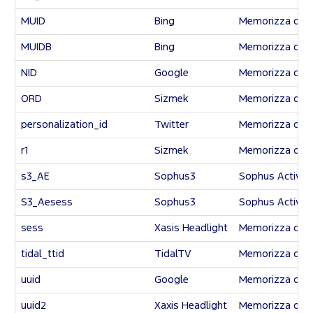
MUID
Bing
Memorizza dati a
MUIDB
Bing
Memorizza dati a
NID
Google
Memorizza dati a
ORD
Sizmek
Memorizza dati a
personalization_id
Twitter
Memorizza dati a
r1
Sizmek
Memorizza dati a
s3_AE
Sophus3
Sophus Active
S3_Aesess
Sophus3
Sophus Active
sess
Xasis Headlight
Memorizza dati a
tidal_ttid
TidalTV
Memorizza dati a
uuid
Google
Memorizza dati a
uuid2
Xaxis Headlight
Memorizza dati a