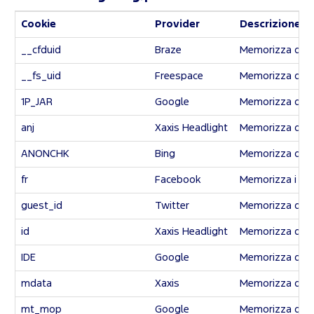
Cookie
Provider
Descrizione d
__cfduid
Braze
Memorizza dati a
__fs_uid
Freespace
Memorizza dati a
1P_JAR
Google
Memorizza dati a
anj
Xaxis Headlight
Memorizza dati a
ANONCHK
Bing
Memorizza dati a
fr
Facebook
Memorizza i dati
guest_id
Twitter
Memorizza dati a
id
Xaxis Headlight
Memorizza dati a
IDE
Google
Memorizza dati a
mdata
Xaxis
Memorizza dati a
mt_mop
Google
Memorizza dati a