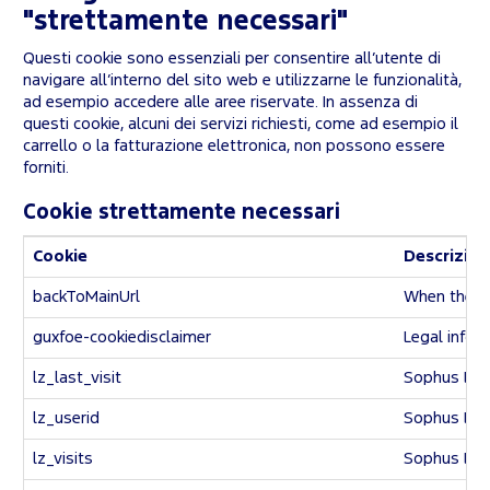
"strettamente necessari"
Questi cookie sono essenziali per consentire all’utente di
navigare all’interno del sito web e utilizzarne le funzionalità,
ad esempio accedere alle aree riservate. In assenza di
questi cookie, alcuni dei servizi richiesti, come ad esempio il
carrello o la fatturazione elettronica, non possono essere
forniti.
Cookie strettamente necessari
Cookie
Descrizion
backToMainUrl
When the use
guxfoe-cookiedisclaimer
Legal infor
lz_last_visit
Sophus Liv
lz_userid
Sophus Liv
lz_visits
Sophus Liv