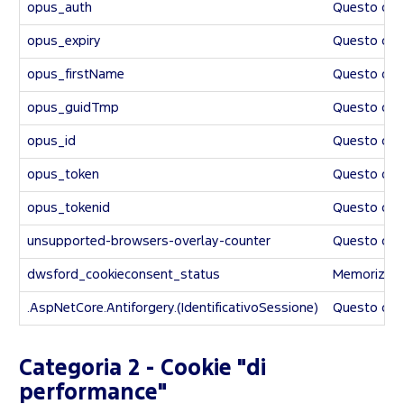
opus_auth
Questo cook
opus_expiry
Questo cook
opus_firstName
Questo cook
opus_guidTmp
Questo cook
opus_id
Questo cook
opus_token
Questo cook
opus_tokenid
Questo cook
unsupported-browsers-overlay-counter
Questo cook
dwsford_cookieconsent_status
Memorizza s
.AspNetCore.Antiforgery.(IdentificativoSessione)
Questo cooki
Categoria 2 - Cookie "di
performance"