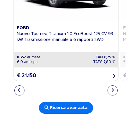
FORD
FO
Nuovo Tourneo Titanium 1.0 EcoBoost 125 CV 93
Nuov
kW Trasmissione manuale a 6 rapporti 2WD
kW T
€ 352
al mese
TAN 6,25 %
€ 39
€ 0 anticipo
TAEG 7,80 %
€ 0 a
€ 21.150
€ 2
Ricerca avanzata