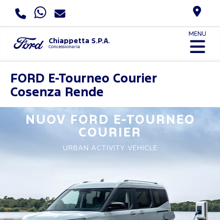
MENU
Chiappetta S.P.A.
Concessionaria
FORD
E-Tourneo Courier
Cosenza Rende
NUOV FORD
E-TOURNEO
COURIER
URBAN ACTIVITY VEHICLE