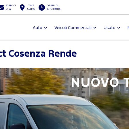
SCRIVICI
DOVE
ORARI DI
ORA
SIAMO
APERTURA
Auto
Veicoli Commerciali
Usato
ct Cosenza Rende
NUOVO