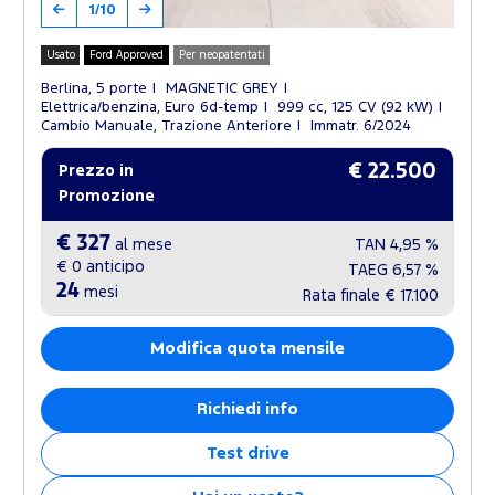
1/10
Usato
Ford Approved
Per neopatentati
Berlina, 5 porte
MAGNETIC GREY
Elettrica/benzina, Euro 6d-temp
999 cc, 125 CV (92 kW)
Cambio Manuale, Trazione Anteriore
Immatr. 6/2024
€ 22.500
Prezzo in
Promozione
€ 327
al mese
TAN
4,95 %
€ 0
anticipo
TAEG
6,57 %
24
mesi
Rata finale
€ 17.100
Modifica quota mensile
Richiedi info
Test drive