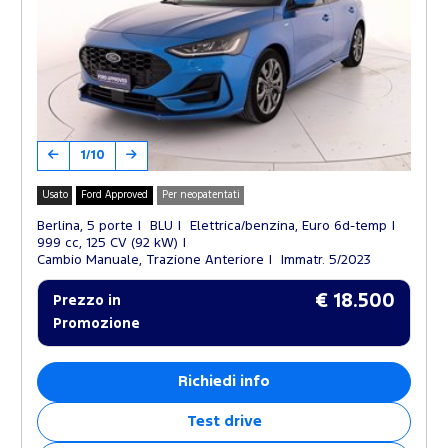
1/10
Usato
Ford Approved
Per neopatentati
Berlina, 5 porte
BLU
Elettrica/benzina, Euro 6d-temp
999 cc, 125 CV (92 kW)
Cambio Manuale, Trazione Anteriore
Immatr. 5/2023
€ 18.500
Prezzo in
Promozione
Richiedi info
Test drive