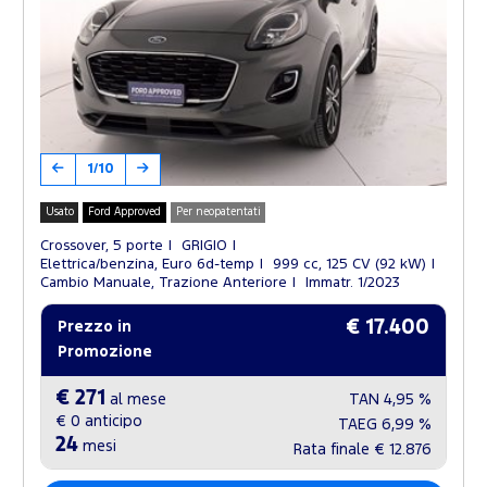
1/10
Usato
Ford Approved
Per neopatentati
Crossover, 5 porte
GRIGIO
Elettrica/benzina, Euro 6d-temp
999 cc, 125 CV (92 kW)
Cambio Manuale, Trazione Anteriore
Immatr. 1/2023
€ 17.400
Prezzo in
Promozione
€ 271
al mese
TAN
4,95 %
€ 0
anticipo
TAEG
6,99 %
24
mesi
Rata finale
€ 12.876