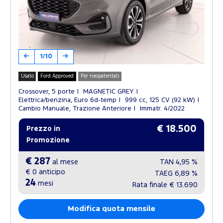
1/10
Usato
Ford Approved
Per neopatentati
Crossover, 5 porte
MAGNETIC GREY
Elettrica/benzina, Euro 6d-temp
999 cc, 125 CV (92 kW)
Cambio Manuale, Trazione Anteriore
Immatr. 4/2022
€ 18.500
Prezzo in
Promozione
€ 287
al mese
TAN
4,95 %
€ 0
anticipo
TAEG
6,89 %
24
mesi
Rata finale
€ 13.690
Modifica quota mensile