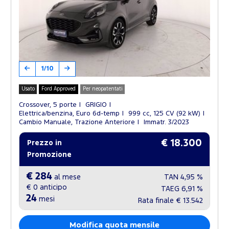
1/10
Usato
Ford Approved
Per neopatentati
Crossover, 5 porte
GRIGIO
Elettrica/benzina, Euro 6d-temp
999 cc, 125 CV (92 kW)
Cambio Manuale, Trazione Anteriore
Immatr. 3/2023
€ 18.300
Prezzo in
Promozione
€ 284
al mese
TAN
4,95 %
€ 0
anticipo
TAEG
6,91 %
24
mesi
Rata finale
€ 13.542
Modifica quota mensile