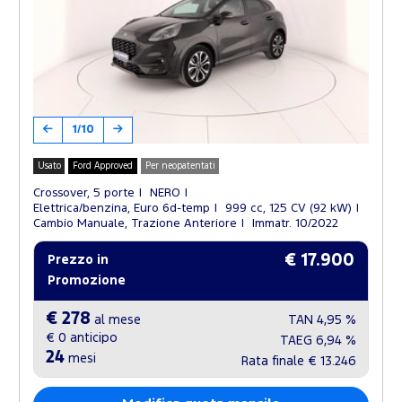
1/10
Usato
Ford Approved
Per neopatentati
Crossover, 5 porte
NERO
Elettrica/benzina, Euro 6d-temp
999 cc, 125 CV (92 kW)
Cambio Manuale, Trazione Anteriore
Immatr. 10/2022
€ 17.900
Prezzo in
Promozione
€ 278
al mese
TAN
4,95 %
€ 0
anticipo
TAEG
6,94 %
24
mesi
Rata finale
€ 13.246