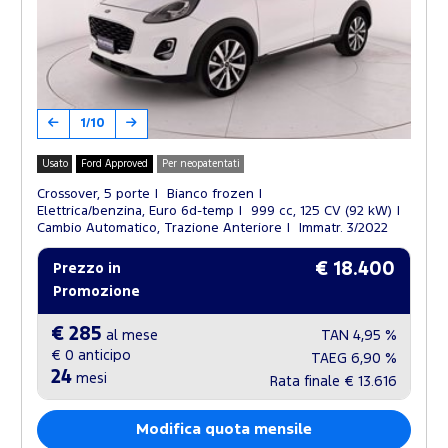
1/10
Usato
Ford Approved
Per neopatentati
Crossover, 5 porte
Bianco frozen
Elettrica/benzina, Euro 6d-temp
999 cc, 125 CV (92 kW)
Cambio Automatico, Trazione Anteriore
Immatr. 3/2022
€ 18.400
Prezzo in
Promozione
€ 285
al mese
TAN
4,95 %
€ 0
anticipo
TAEG
6,90 %
24
mesi
Rata finale
€ 13.616
Modifica quota mensile